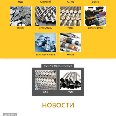
МЕДЬ
АЛЮМИНИЙ
ЛАТУНЬ
БРОНЗА
СВИНЕЦ
НЕРЖАВЕЙКА
ТИТАН
АККУМУЛЯТОРЫ
ЭЛЕКТРОДВИГАТЕЛИ
КАБЕЛЬ
ЛОМ ЧЕРНЫХ МЕТАЛЛОВ
ЧУГУН
СТАЛЬ
НОВОСТИ
01.03.2023