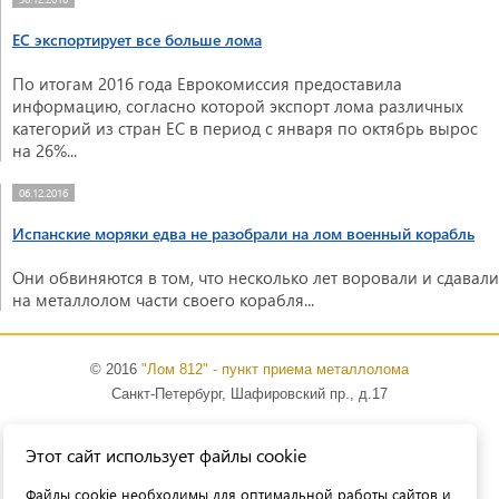
ЕС экспортирует все больше лома
По итогам 2016 года Еврокомиссия предоставила
информацию, согласно которой экспорт лома различных
категорий из стран ЕС в период с января по октябрь вырос
на 26%...
06.12.2016
Испанские моряки едва не разобрали на лом военный корабль
Они обвиняются в том, что несколько лет воровали и сдавали
на металлолом части своего корабля...
© 2016
"Лом 812" - пункт приема металлолома
Санкт-Петербург, Шафировский пр., д.17
Тел.: (812) 965-13-91
Этот сайт использует файлы cookie
E-mail:
info@lom812.ru
Файлы cookie необходимы для оптимальной работы сайтов и