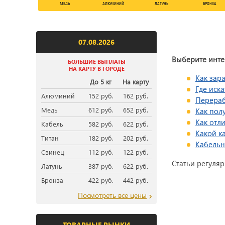
МЕДЬ
АЛЮМИНИЙ
ЛАТУНЬ
БРОНЗА
07.08.2026
Выберите инте
БОЛЬШИЕ ВЫПЛАТЫ
НА КАРТУ В ГОРОДЕ
Как зар
До 5 кг
На карту
Где иск
Алюминий
152 руб.
162 руб.
Перераб
Медь
612 руб.
652 руб.
Как пол
Как отл
Кабель
582 руб.
622 руб.
Какой ка
Титан
182 руб.
202 руб.
Кабельн
Свинец
112 руб.
122 руб.
Статьи регуля
Латунь
387 руб.
622 руб.
Бронза
422 руб.
442 руб.
Посмотреть все цены
ТОВАРНЫЕ РЫНКИ