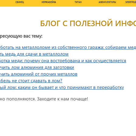
СВИНЕЦ
НЕРЖАВЕЙКА
ТИТАН
АККУМУЛЯТОРЫ
ЭЛЕКТРО
БЛОГ С ПОЛЕЗНОЙ ИН
ресующую вас тему:
аботать на металлоломе из собственного гаража: собираем ме
ать медь для сдачи в металлолом
отка меди: почему она востребована и как осуществляется
учить лом алюминия для заготовки
ичить алюминий от прочих металлов
бель не стоит сдавать в лом?
ый лом: каким он бывает и что принимают в переработку
рно пополняются. Заходите к нам почаще!