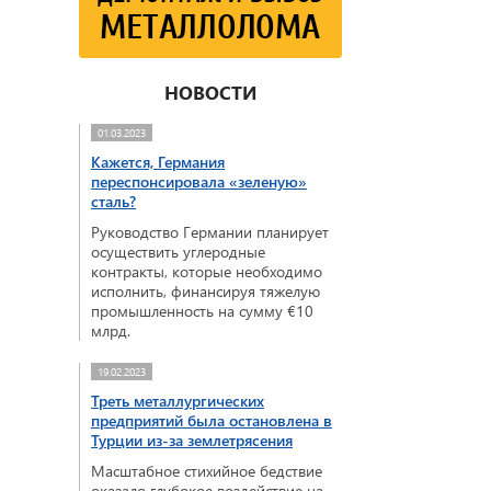
НОВОСТИ
01.03.2023
Кажется, Германия
переспонсировала «зеленую»
сталь?
Руководство Германии планирует
осуществить углеродные
контракты, которые необходимо
исполнить, финансируя тяжелую
промышленность на сумму €10
млрд.
19.02.2023
Треть металлургических
предприятий была остановлена в
Турции из-за землетрясения
Масштабное стихийное бедствие
оказало глубокое воздействие на